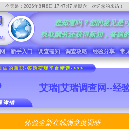
今天是：
2026年8月8日 17:47:47 星期六
欢迎您的来访！
网
您知道吗？您的意见是
换取酬劳还获得新知，答题
OM
网
新手入门
调查需知
调查攻略
经验分享
常
由的兼职-答题变现平台精选->>>
艾瑞|艾瑞调查网--经
网详情
体验全新在线满意度调研