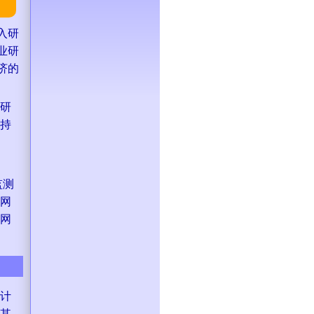
入研
业研
济的
研
持
监测
网
网
计
其