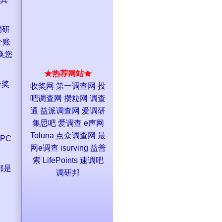
调研
个账
换您
★热荐网站★
卷奖
收奖网
第一调查网
投
吧调查网
攒粒网
调查
通
益派调查网
爱调研
集思吧
爱调查
e声网
Toluna
点众调查网
最
PC
网e调查
isurving
益普
索
LifePoints
速调吧
都是
调研邦