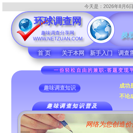
今天是：
2026年8月6日 
环球调查网
趣味调查分享网
换
WWW.NETZUAN.COM
首 页
关于本网
新手入门
调查
一份轻松自由的兼职-答题变现平
成功
趣味调查知识
不论
趣味调查知识普及
网络为您创造