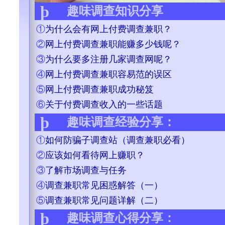
þ
趣味调查知识分享
①
为什么会有网上付费调查兼职？
②
网上付费调查兼职能赚多少钱呢？
③
为什么要多注册几家调查网呢？
④
网上付费调查兼职容易范的误区
⑤
网上付费调查兼职成功秘笈
⑥
关于付费调查收入的一些话题
þ
趣味调查经验分享：
①
如何防骗子调查站（调查兼职必看）
②
应该如何看待网上赚职？
③
了解市场调查与任务
④
调查兼职常见困惑解答（一）
⑤
调查兼职常见问题详解（二）
þ
趣味调查心得分享：