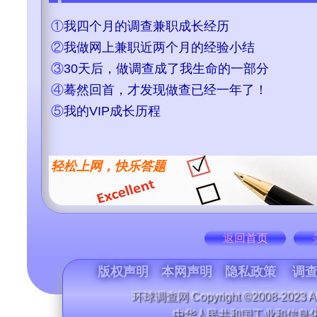
①
我四个月的调查兼职成长经历
②
我做网上兼职近两个月的经验小结
③
30天后，做调查成了我生命的一部分
④
蓦然回首，才发现做查已经一年了！
⑤
我的VIP成长历程
轻松上网，快乐答题
返回首页
版权声明
本网声明
隐私政策
调查
环球调查网 Copyright ©2008-2023 All
中华人民共和国工业和信