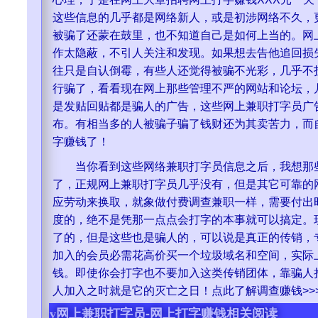
这些信息的几乎都是网络新人，或是初涉网络不久，
被骗了还蒙在鼓里，也不知道自己是如何上当的。网
作太隐蔽，不引人关注和发现。如果想去告他追回损
往只是自认倒霉，有些人还觉得被骗不光彩，几乎不
行骗了，看看现在网上那些管理不严的网站和论坛，
是发贴回贴都是骗人的广告，这些网上兼职打字员广
布。有相当多的人被骗子骗了钱财还为其卖苦力，而
字赚钱了！
当你看到这些网络兼职打字员信息之后，我想那些
了，正规网上兼职打字员几乎没有，但是其它可靠的
应劳动来换取，就象做付费调查兼职一样，需要付出
度的，绝不是凭那一点点会打字的本事就可以搞定。
了的，但是这些也是骗人的，可以说是真正的传销，
加入的会员必需花高价买一个垃圾域名和空间，实际
钱。即使你会打字也不要加入这类传销团体，靠骗人
人加入之时就是它的灭亡之日！点此了解
调查赚钱
>>
v
网上兼职打字员-网上打字赚钱相关阅读