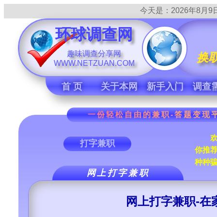
今天是：
2026年8月9日
环球调查网
趣味调查分享网
换
WWW.NETZUAN.COM
首 页
关于本网
新手入门
调查
一份轻松自由的兼职-答题变现平
欢迎
打字兼职
你推
种种
网上打字兼职
网上打字兼职-在