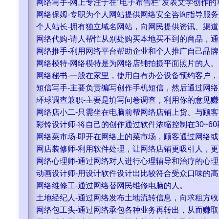
网络写手-网上专注于在"电子布告栏"发表文学创作的
网络保姆-专职为个人网站提供网络安全咨询指导服
个人站长-拥有独立域名网站，向网民提供资讯、渠
网络代购-请人帮忙从别处购买本地买不到的商品，
网络推手-利用网络平台帮助企业和个人推广自己品
网络模特-网络模特是为网络店铺拍摄平面照片的人。
网络秘书-一般在家里，使用自有办公设备预约客户
短信写手-主要负责编写创作手机短信，然后通过网
环球调查兼职-主要是填写问卷调查，利用你的意见赚
网络店小二-只需坐在电脑前帮网络店铺上货、与顾
彩铃设计师-将自己的创作通过软件浓缩控制在30~6
网络菜市场-即开在网络上的菜市场，顾客通过网络
网店装修师-利用软件处理，让网络店铺更吸引人，
网络心理师-通过网络对人进行心理辅导和治疗的心理
动画设计师-用设计软件设计出比较符合受众口味的
网络维修工-通过网络替网民维修电脑的人。
土地经纪人-通过网络发布土地流转信息，向求租方
网络包工头-通过网络承包各种业务再转出，从而赚