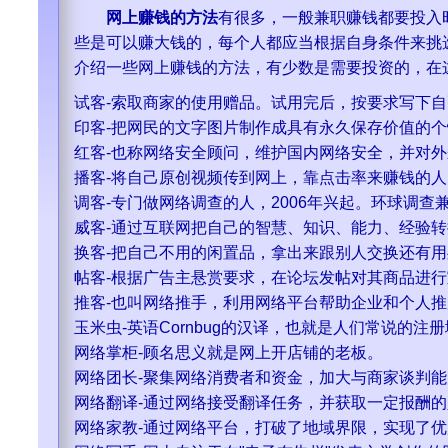
网上赚钱的方法
有很多，一般兼职赚钱都要投入
些是可以赚大钱的，每个人都应当根据自身条件来挑
介绍一些网上赚钱的方法，有少数是需要投资的，在
试客-索取商家的使用赠品。试用完后，按要求写下
印客-把网民的文字图片制作成具有永久保存价值的
红客-也称网络安全顾问，维护国内网络安全，并对
播客-将自己原创视频传到网上，靠点击率来赚钱的人
调客-专门做网络调查的人，2006年兴起。环球调查
威客-通过互联网把自己的智慧、知识、能力、经验
换客-把自己不用的闲置品，拿出来跟别人交换还有
帖客-根据广告主悬赏要求，在论坛发帖对其商品进
推客-也叫网络推手，利用网络平台帮助企业和个人
玉米虫-英语Cornbug的汉译，也就是人们常说的注
网络掌柜-顾名思义就是网上开店铺的老板。
网络团长-聚集网络消费者和资金，加大与商家谈判
网络翻译-通过网络接受翻译任务，并获取一定报酬的
网络家教-通过网络平台，打破了地域界限，实现了