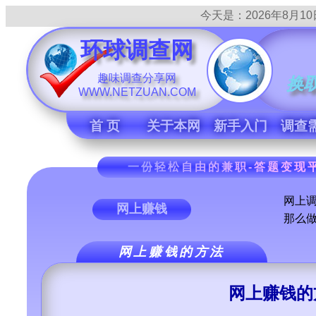
今天是：
2026年8月10日
环球调查网
趣味调查分享网
换
WWW.NETZUAN.COM
首 页
关于本网
新手入门
调查
一份轻松自由的兼职-答题变现平
网上
网上赚钱
那么
网上赚钱的方法
网上赚钱的