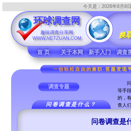
今天是：
2026年8月8日 
环球调查网
趣味调查分享网
换
WWW.NETZUAN.COM
首 页
关于本网
新手入门
调查
一份轻松自由的兼职-答题变现平
问卷
调查专题
等手
的，
问卷调查是什么？
查人
问卷调查是